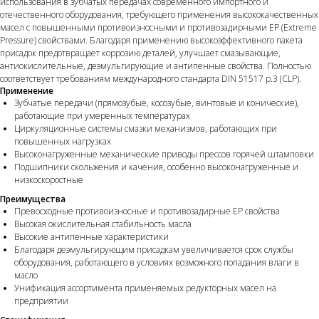
использования в зубчатых передачах современного импортного и
отечественного оборудования, требующего применения высококачественных
масел с повышенными противоизносными и противозадирными ЕР (Extreme
Pressure) свойствами. Благодаря применению высокоэффективного пакета
присадок предотвращает коррозию деталей, улучшает смазывающие,
антиокислительные, деэмульгирующие и антипенные свойства. Полностью
соответствует требованиям международного стандарта DIN 51517 p.3 (CLP).
Применение
Зубчатые передачи (прямозубые, косозубые, винтовые и конические),
работающие при умеренных температурах
Циркуляционные системы смазки механизмов, работающих при
повышенных нагрузках
Высоконагруженные механические приводы прессов горячей штамповки
Подшипники скольжения и качения, особенно высоконагруженные и
низкоскоростные
Преимущества
Превосходные противоизносные и противозадирные ЕР свойства
Высокая окислительная стабильность масла
Высокие антипенные характеристики
Благодаря деэмульгирующим присадкам увеличивается срок службы
оборудования, работающего в условиях возможного попадания влаги в
масло
Унификация ассортимента применяемых редукторных масел на
предприятии