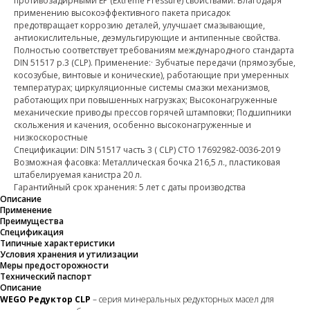
противозадирными ЕР (Extreme Pressure) свойствами. Благодаря
применению высокоэффективного пакета присадок
предотвращает коррозию деталей, улучшает смазывающие,
антиокислительные, деэмульгирующие и антипенные свойства.
Полностью соответствует требованиям международного стандарта
DIN 51517 p.3 (CLP). Применение:· Зубчатые передачи (прямозубые,
косозубые, винтовые и конические), работающие при умеренных
температурах; циркуляционные системы смазки механизмов,
работающих при повышенных нагрузках; Высоконагруженные
механические приводы прессов горячей штамповки; Подшипники
скольжения и качения, особенно высоконагруженные и
низкоскоростные
Спецификации: DIN 51517 часть 3 ( CLP) СТО 17692982-0036-2019
Возможная фасовка: Металлическая бочка 216,5 л., пластиковая
штабелируемая канистра 20 л.
Гарантийный срок хранения: 5 лет с даты производства
Описание
Применение
Преимущества
Спецификация
Типичные характеристики
Условия хранения и утилизации
Меры предосторожности
Технический паспорт
Описание
WEGO Редуктор CLP
– серия минеральных редукторных масел для