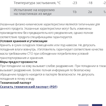
О компании
+7 (499) 558-3313
Контроль качества
Где купить
Контакты
Указанные физико-химические характеристики являются типичными для
данного продукта. Указанные характеристики могут быть изменены
производителем без предварительного уведомления, однако полное
Выбирайте надежность! Доверяйте
соответствие продукта спецификациям гарантируется.
смазочным материалам WEGO, созданным
Условия хранения и утилизации
для ежедневной бесперебойной работы
Хранить в сухих складских помещениях или под навесом. Не допускать
техники, производства и бизнеса.
попадания влаги вовнутрь. Изготовитель гарантирует соответствие качества
масла требованиям СТО при соблюдении потребителем условий
© 2026 WEGO. Все права защищены.
транспортирования и хранения.
Меры предосторожности
При попадании на кожу вызывает слабое раздражение. При попадании в глаза
вызывает раздражение. Более полная информация по безопасному
обращению продукта находится в паспорте безопасности. Не допускать
попадания в почву и воду.
Технический паспорт
Скачать технический паспорт (PDF)