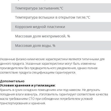
info@wego-oil.ru
Каталог
О компании
+7 (499) 558-3313
Контроль качества
Где купить
Контакты
Указанные физико-химические характеристики являются типичными для
данного продукта. Указанные характеристики могут быть изменены
Выбирайте надежность! Доверяйте
производителем без предварительного уведомления, однако полное
смазочным материалам WEGO, созданным
для ежедневной бесперебойной работы
соответствие продукта спецификациям гарантируется.
техники, производства и бизнеса.
Дополнительно
Условия хранения и утилизации:
© 2026 WEGO. Все права защищены.
Хранить в сухих складских помещениях или под навесом. Не допускать
попадания влаги вовнутрь. Изготовитель гарантирует соответствие качества
масла требованиям СТО при соблюдении потребителем условий
транспортирования и хранения.