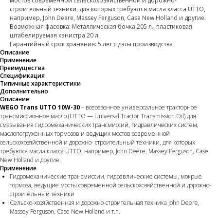
мостов современной сельскохозяйственной и дорожно-
строительный техники, для которых требуются масла класса UTTO,
например, John Deere, Massey Ferguson, Case New Holland и другие.
Возможная фасовка: Металлическая бочка 205 л., пластиковая
штабелируемая канистра 20 л.
Гарантийный срок хранения: 5 лет с даты производства
Описание
Применение
Преимущества
Спецификация
Типичные характеристики
Дополнительно
Описание
WEGO Trans UTTO 10W-30
– всесезонное универсальное тракторное
трансмиссионное масло (UTTO — Universal Tractor Transmission Oil) для
смазывания гидромеханических трансмиссий, гидравлических систем,
маслопогруженных тормозов и ведущих мостов современной
сельскохозяйственной и дорожно- строительный техники, для которых
требуются масла класса UTTO, например, John Deere, Massey Ferguson, Case
New Holland и другие.
Применение
Гидромеханические трансмиссии, гидравлические системы, мокрые
тормоза, ведущие мосты современной сельскохозяйственной и дорожно-
строительный техники
Сельско-хозяйственная и дорожно-строительная техника John Deere,
Massey Ferguson, Case New Holland и т.п.