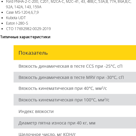
Ford FNHA-2-C-200, C201, M2CA-C, M2C-41, 43, 48B,C, 53A,B, 77A, 86A,B,C,
92A, 142A, 143, 159A
Case MS-1204,6,7,9
Kubota UDT
Eaton I-280-S
СТО 17692982-0029-2019
Типичные характеристики
Лидер продаж