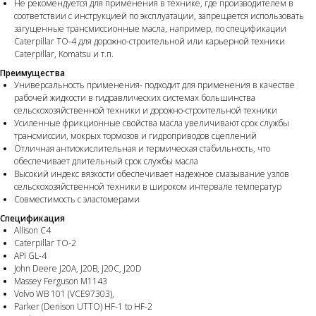
Не рекомендуется для применения в технике, где производителем в
соответствии с инструкцией по эксплуатации, запрещается использовать
загущенные трансмиссионные масла, например, по спецификации
Caterpillar TO-4 для дорожно-строительной или карьерной техники
Caterpillar, Komatsu и т.п.
Преимущества
Универсальность применения- подходит для применения в качестве
рабочей жидкости в гидравлических системах большинства
сельскохозяйственной техники и дорожно-строительной техники
Усиленные фрикционные свойства масла увеличивают срок службы
трансмиссии, мокрых тормозов и гидроприводов сцеплений
Отличная антиокислительная и термическая стабильность, что
обеспечивает длительный срок службы масла
Высокий индекс вязкости обеспечивает надежное смазывание узлов
сельскохозяйственной техники в широком интервале температур
Совместимость с эластомерами
Спецификация
Allison C4
Caterpillar TO-2
API GL-4
John Deere J20A, J20B, J20C, J20D
Massey Ferguson M1143
Volvo WB 101 (VCE97303),
Parker (Denison UTTO) HF-1 to HF-2