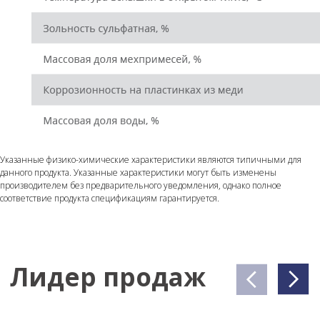
info@wego-oil.ru
Каталог
О компании
+7 (499) 558-3313
Контроль качества
Где купить
Контакты
Выбирайте надежность! Доверяйте
Указанные физико-химические характеристики являются типичными для
смазочным материалам WEGO, созданным
данного продукта. Указанные характеристики могут быть изменены
для ежедневной бесперебойной работы
производителем без предварительного уведомления, однако полное
техники, производства и бизнеса.
соответствие продукта спецификациям гарантируется.
© 2026 WEGO. Все права защищены.